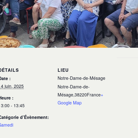
DÉTAILS
LIEU
Notre-Dame-de-Mésage
Date :
14 juin, 2025
Notre-Dame-de-
Mésage
,
38220
France
+
Heure :
Google Map
13:00 - 13:45
Catégorie d’Évènement:
Samedi